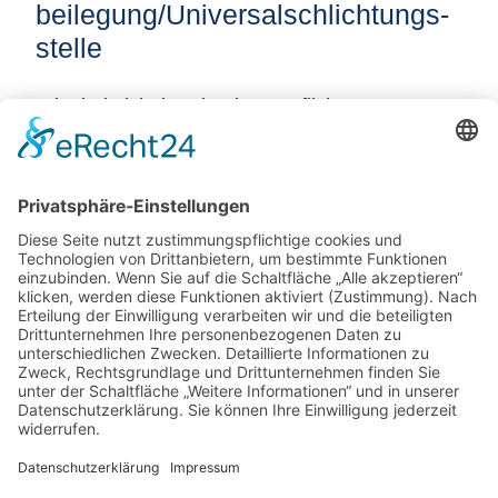
beilegung/Universal­schlichtungs­
stelle
Wir sind nicht bereit oder verpflichtet, an
Streitbeilegungsverfahren vor einer
Verbraucherschlichtungsstelle teilzunehmen.
Quelle:
e-recht24.de
Potsdamer Yacht Club e. V.
Königstr. 3A
14109 Berlin