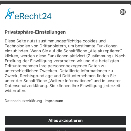
Potsdamer Yacht Club e. V.
Königstr. 3A
14109 Berlin
Tel: +49 30 805 35 58
KONTAKT
|
IMPRESSUM
|
DATENSCHUTZ