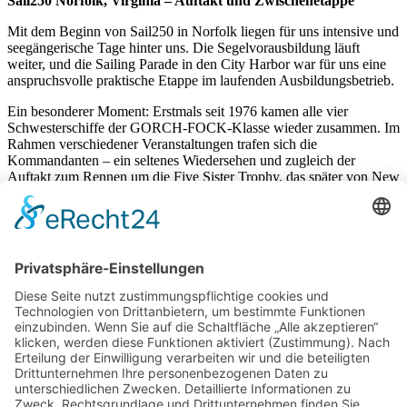
Sail250 Norfolk, Virginia – Auftakt und Zwischenetappe
Mit dem Beginn von Sail250 in Norfolk liegen für uns intensive und
seegängerische Tage hinter uns. Die Segelvorausbildung läuft
weiter, und die Sailing Parade in den City Harbor war für uns eine
anspruchsvolle praktische Etappe im laufenden Ausbildungsbetrieb.
Ein besonderer Moment: Erstmals seit 1976 kamen alle vier
Schwesterschiffe der GORCH‑FOCK‑Klasse wieder zusammen. Im
Rahmen verschiedener Veranstaltungen trafen sich die
Kommandanten – ein seltenes Wiedersehen und zugleich der
Auftakt zum Rennen um die Five Sister Trophy, das später von New
York nach Boston ausgetragen wird.
In der Parade liefen wir als einziges Schiff unter Vollzeug ein. Das
ist das Ergebnis unserer Segelausbildung: klare und sauber
orchestrierte Abläufe, Disziplin und ein eingespieltes Team. Wir
haben das sauber und sicher gefahren und können darauf stolz sein.
Dazu kamen zahlreiche Begegnungen mit anderen Schiffen und
Crews, die den besonderen maritimen Charakter von Sail250
prägen. Der Austausch war offen, kameradschaftlich und von
gegenseitigem Respekt getragen.