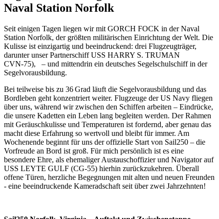
Naval Station Norfolk
Seit einigen Tagen liegen wir mit GORCH FOCK in der Naval
Station Norfolk, der größten militärischen Einrichtung der Welt. Die
Kulisse ist einzigartig und beeindruckend: drei Flugzeugträger,
darunter unser Partnerschiff USS HARRY S. TRUMAN
CVN‑75), – und mittendrin ein deutsches Segelschulschiff in der
Segelvorausbildung.
Bei teilweise bis zu 36 Grad läuft die Segelvorausbildung und das
Bordleben geht konzentriert weiter. Flugzeuge der US Navy fliegen
über uns, während wir zwischen den Schiffen arbeiten – Eindrücke,
die unsere Kadetten ein Leben lang begleiten werden. Der Rahmen
mit Geräuschkulisse und Temperaturen ist fordernd, aber genau das
macht diese Erfahrung so wertvoll und bleibt für immer. Am
Wochenende beginnt für uns der offizielle Start von Sail250 – die
Vorfreude an Bord ist groß. Für mich persönlich ist es eine
besondere Ehre, als ehemaliger Austauschoffizier und Navigator auf
USS LEYTE GULF (CG‑55) hierhin zurückzukehren. Überall
offene Türen, herzliche Begegnungen mit alten und neuen Freunden
- eine beeindruckende Kameradschaft seit über zwei Jahrzehnten!