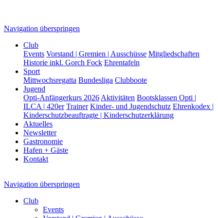
Navigation überspringen
Club
Events
Vorstand | Gremien | Ausschüsse
Mitgliedschaften
Historie inkl. Gorch Fock
Ehrentafeln
Sport
Mittwochsregatta
Bundesliga
Clubboote
Jugend
Opti-Anfängerkurs 2026
Aktivitäten
Bootsklassen Opti |
ILCA | 420er
Trainer
Kinder- und Jugendschutz
Ehrenkodex |
Kinderschutzbeauftragte | Kinderschutzerklärung
Aktuelles
Newsletter
Gastronomie
Hafen + Gäste
Kontakt
Navigation überspringen
Club
Events