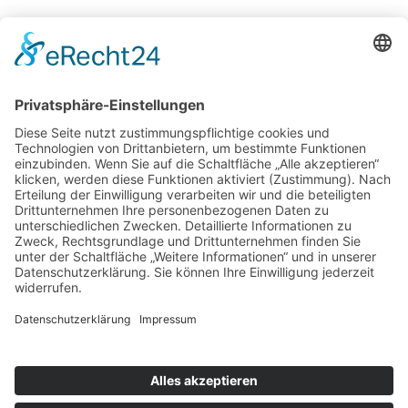
Zurück
Potsdamer Yacht Club e. V.
Königstr. 3A
14109 Berlin
Tel: +49 30 805 35 58
KONTAKT
|
IMPRESSUM
|
DATENSCHUTZ