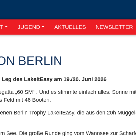
T
JUGEND
AKTUELLES
NEWSLETTER
ON BERLIN
 Leg des LakeItEasy am 19./20. Juni 2026
egatta „60 SM“ . Und es stimmte einfach alles: Sonne mi
 Feld mit 46 Booten.
ffenen Berlin Trophy LakeItEasy, die aus den 20h Müg
em See. Die große Runde ging vom Wannsee zur Scharf