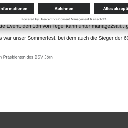
rt Axel Bergmann als eines von vier Booten, dass sowo
itte Event, den 18h von Tegel kann unter manage2sail…
 war unser Sommerfest, bei dem auch die Sieger der 
dem Präsidenten des BSV Jörn