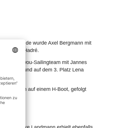
 großen Runde wurde Axel Bergmann mit
nd Stefan Hadré.
e das Mirawou-Sailingteam mit Jannes
 Girrbach und auf dem 3. Platz Lena
ven Hansen auf einem H-Boot, gefolgt
dré.
en Hansen
 mit Frauke Landmann erhielt ebenfalls