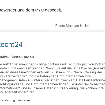
indwerder und dem PYC gesegelt.
Fotos: Matthias Haller
Sieger in der Gesamtwertung der 60SM nach der
Crew auf seiner Chick gefolgt von Sven Hansen u
In der Gruppe A-Wertung nach der 3. Runde siegt
Wiedemann gefolgt von der Sweet Sixteen mit Ralf
Meyne auf der Dyna.
In der Gruppe B-Wertung nach 3 Runden siegte S
von Mathias Kiefer und auf dem 3.Platz Stefan Ha
Ralf Girrbach
Sv
rpreis des besten Einhandseglers und unsere Damencrew